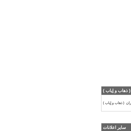
( ذهاب و إياب )
ان ( ذهاب و إياب )
سایر اعلانات