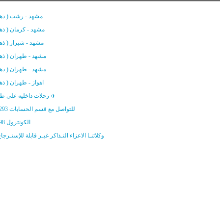
مشهد - رشت ( ذها
مشهد - كرمان ( ذها
مشهد - شيراز ( ذها
مشهد - طهران ( ذها
مشهد - طهران ( ذها
اهواز - طهران ( ذه
رحلات داخلية على طيران وارش ✈️
للتواصل مع قسم الحسابات 0780 900 0293
الكونترول 07809000198
وکلائنـا الاعزاء التـذاکر غيـر قابلة للإستـرجاع